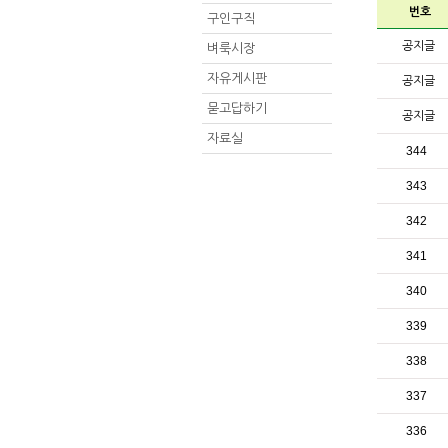
번호
구인구직
공지글
벼룩시장
자유게시판
공지글
묻고답하기
공지글
자료실
344
343
342
341
340
339
338
337
336